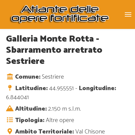
To
na
Galleria Monte Rotta -
Sbarramento arretrato
Sestriere
Comune:
Sestriere
Latitudine:
44.955551 -
Longitudine:
6.844041
Altitudine:
2.150 m s.l.m.
Tipologia:
Altre opere
Ambito Territoriale:
Val Chisone