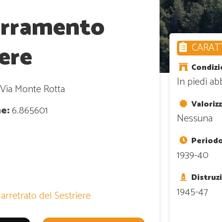
arramento
iere
CARATT
Condizi
In piedi a
Via Monte Rotta
Valoriz
e:
6.865601
Nessuna
Periodo
1939-40
Distruz
1945-47
rretrato del Sestriere