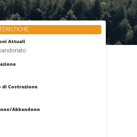
ERISTICHE
oni Attuali
bbandonato
zazione
 di Costruzione
ione/Abbandono