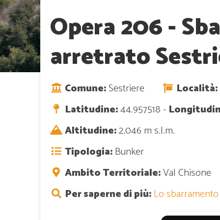
Opera 206 - Sb
arretrato Sestr
Comune:
Sestriere
Località:
Latitudine:
44.957518 -
Longitudin
Altitudine:
2.046 m s.l.m.
Tipologia:
Bunker
Ambito Territoriale:
Val Chisone
Per saperne di più:
Lo sbarramento a