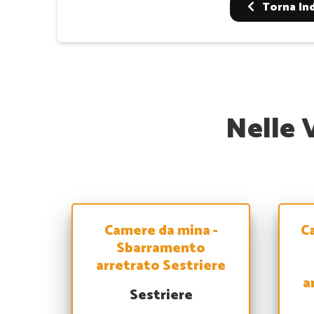
Torna In
Nelle 
Camere da mina -
C
Sbarramento
arretrato Sestriere
a
Sestriere