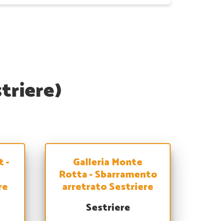
triere)
t -
Galleria Monte
Rotta - Sbarramento
re
arretrato Sestriere
Sestriere