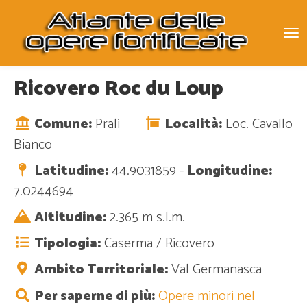
To
na
Ricovero Roc du Loup
Comune:
Prali
Località:
Loc. Cavallo
Bianco
Latitudine:
44.9031859 -
Longitudine:
7.0244694
Altitudine:
2.365 m s.l.m.
Tipologia:
Caserma / Ricovero
Ambito Territoriale:
Val Germanasca
Per saperne di più:
Opere minori nel