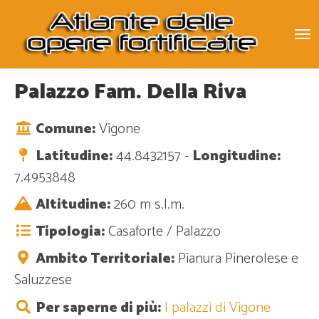
To
na
Palazzo Fam. Della Riva
Comune:
Vigone
Latitudine:
44.8432157 -
Longitudine:
7.4953848
Altitudine:
260 m s.l.m.
Tipologia:
Casaforte / Palazzo
Ambito Territoriale:
Pianura Pinerolese e
Saluzzese
Per saperne di più:
I palazzi di Vigone