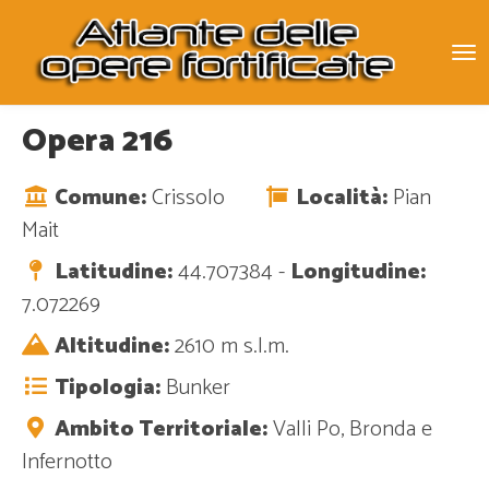
To
na
Opera 216
Comune:
Crissolo
Località:
Pian
Mait
Latitudine:
44.707384 -
Longitudine:
7.072269
Altitudine:
2610 m s.l.m.
Tipologia:
Bunker
Ambito Territoriale:
Valli Po, Bronda e
Infernotto