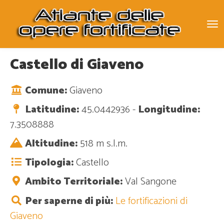
To
na
Castello di Giaveno
Comune:
Giaveno
Latitudine:
45.0442936 -
Longitudine:
7.3508888
Altitudine:
518 m s.l.m.
Tipologia:
Castello
Ambito Territoriale:
Val Sangone
Per saperne di più:
Le fortificazioni di
Giaveno