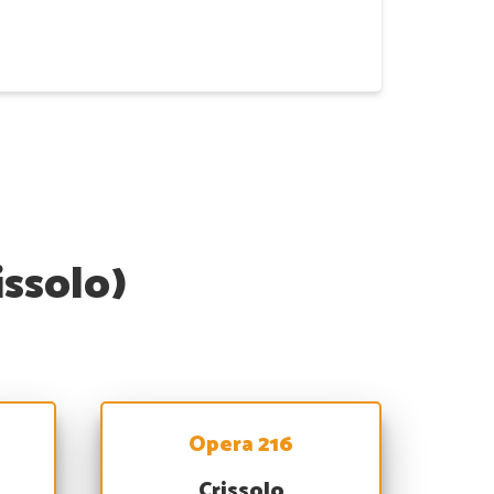
issolo)
Opera 216
Crissolo