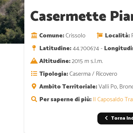
Casermette Pia
Comune:
Crissolo
Località:
P
Latitudine:
44.700674 -
Longitudi
Altitudine:
2015 m s.l.m.
Tipologia:
Caserma / Ricovero
Ambito Territoriale:
Valli Po, Bron
Per saperne di più:
Il Caposaldo Tra
Torna In