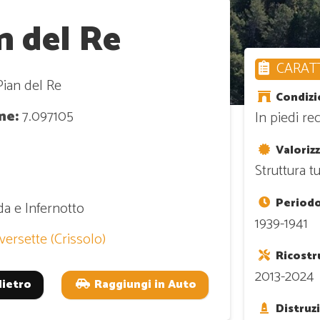
n del Re
CARATT
ian del Re
Condizi
ne:
7.097105
In piedi re
Valoriz
Struttura tu
Periodo
da e Infernotto
1939-1941
versette (Crissolo)
Ricostr
2013-2024
dietro
Raggiungi in Auto
Distruz