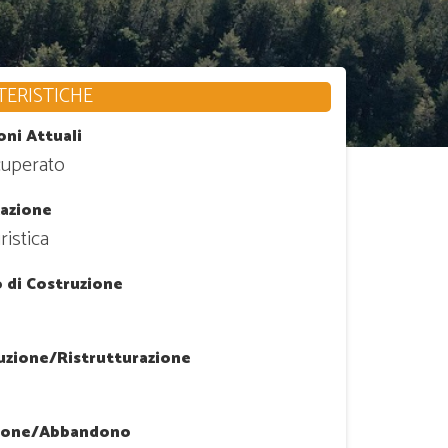
ERISTICHE
oni Attuali
cuperato
zazione
ristica
 di Costruzione
uzione/Ristrutturazione
ione/Abbandono