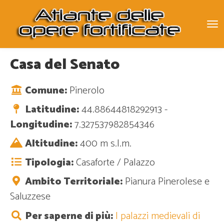
To
na
Casa del Senato
Comune:
Pinerolo
Latitudine:
44.88644818292913 -
Longitudine:
7.327537982854346
Altitudine:
400 m s.l.m.
Tipologia:
Casaforte / Palazzo
Ambito Territoriale:
Pianura Pinerolese e
Saluzzese
Per saperne di più:
I palazzi medievali di