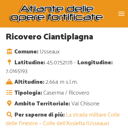
To
na
Ricovero Ciantiplagna
Comune:
Usseaux
Latitudine:
45.0752178 -
Longitudine:
7.0165193
Altitudine:
2.664 m s.l.m.
Tipologia:
Caserma / Ricovero
Ambito Territoriale:
Val Chisone
Per saperne di più:
La strada militare Colle
delle Finestre – Colle dell’Assietta (Usseaux)