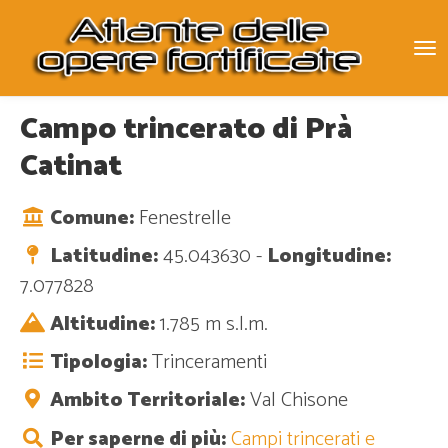
To
na
Campo trincerato di Prà
Catinat
Comune:
Fenestrelle
Latitudine:
45.043630 -
Longitudine:
7.077828
Altitudine:
1.785 m s.l.m.
Tipologia:
Trinceramenti
Ambito Territoriale:
Val Chisone
Per saperne di più:
Campi trincerati e